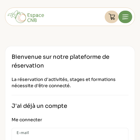
Aller
au
Devenir membre
contenu
Voir le pan
Menu
FAQ
Retourner à l'accueil
Mon compte
Bienvenue sur notre plateforme de
réservation
La réservation d'activités, stages et formations
nécessite d'être connecté.
J'ai déjà un compte
Me connecter
E-mail