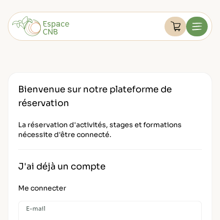
Aller
au
Devenir membre
contenu
Voir le pan
Menu
FAQ
Retourner à l'accueil
Mon compte
Bienvenue sur notre plateforme de
réservation
La réservation d'activités, stages et formations
nécessite d'être connecté.
J'ai déjà un compte
Me connecter
E-mail