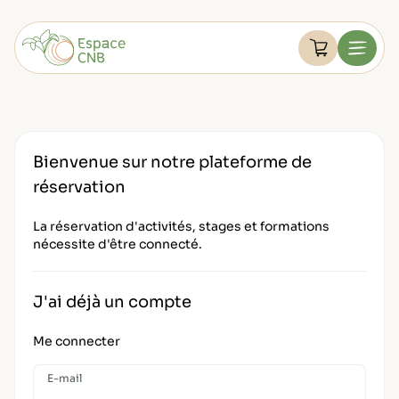
Aller
au
Devenir membre
contenu
Voir le pan
Menu
FAQ
Retourner à l'accueil
Mon compte
Bienvenue sur notre plateforme de
réservation
La réservation d'activités, stages et formations
nécessite d'être connecté.
J'ai déjà un compte
Me connecter
E-mail