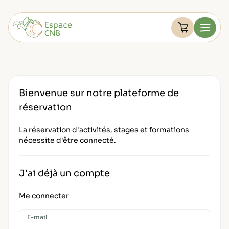
Aller
au
Devenir membre
contenu
Voir le pan
Menu
FAQ
Retourner à l'accueil
Mon compte
Bienvenue sur notre plateforme de
réservation
La réservation d'activités, stages et formations
nécessite d'être connecté.
J'ai déjà un compte
Me connecter
E-mail