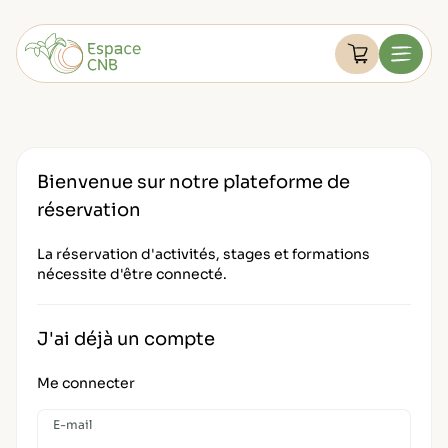
Aller
au
Devenir membre
contenu
Voir le pan
Menu
FAQ
Retourner à l'accueil
Mon compte
Bienvenue sur notre plateforme de
réservation
La réservation d'activités, stages et formations
nécessite d'être connecté.
J'ai déjà un compte
Me connecter
E-mail