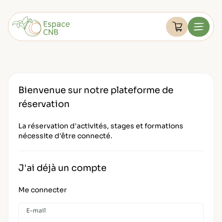
Aller
au
Devenir membre
contenu
Voir le pan
Menu
FAQ
Retourner à l'accueil
Mon compte
Bienvenue sur notre plateforme de
réservation
La réservation d'activités, stages et formations
nécessite d'être connecté.
J'ai déjà un compte
Me connecter
E-mail