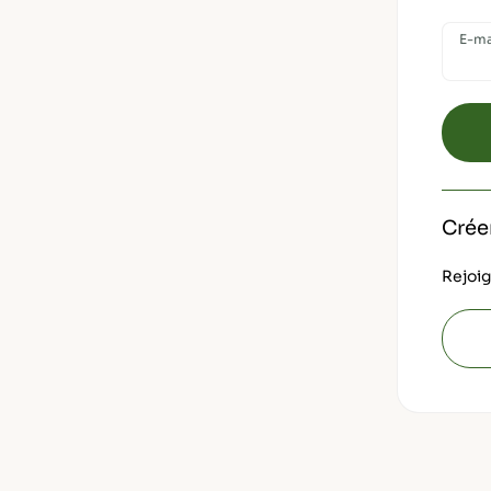
E-ma
Crée
Rejoig