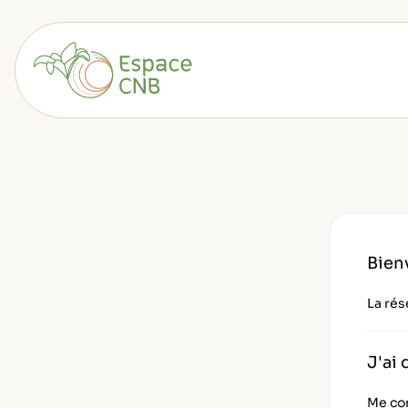
Aller
au
contenu
Retourner à l'accueil
Bien
La rés
J'ai
Me co