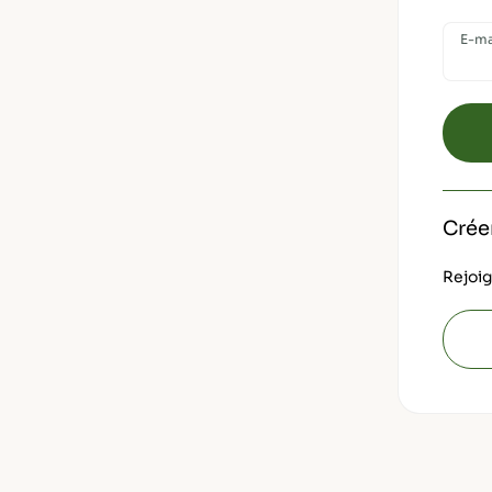
E-ma
Crée
Rejoig