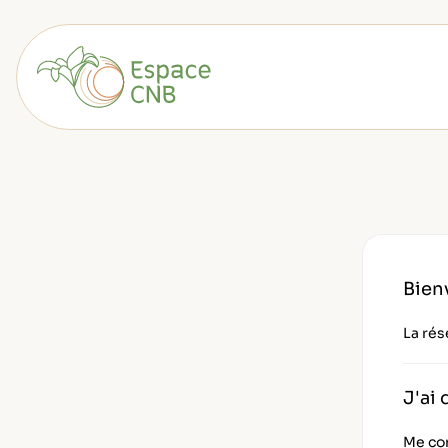
Aller
au
contenu
Retourner à l'accueil
Bien
La rés
J'ai
Me co