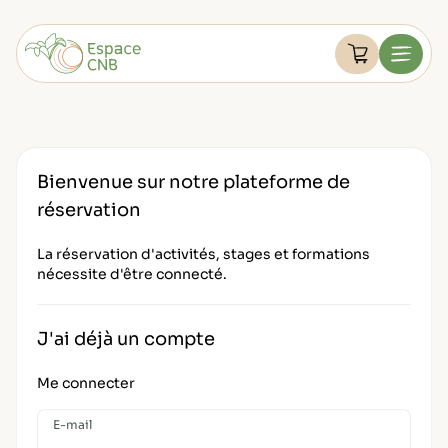
Aller
au
Devenir membre
contenu
Voir le pan
Menu
FAQ
Retourner à l'accueil
Mon compte
Bienvenue sur notre plateforme de
réservation
La réservation d'activités, stages et formations
nécessite d'être connecté.
J'ai déjà un compte
Me connecter
E-mail