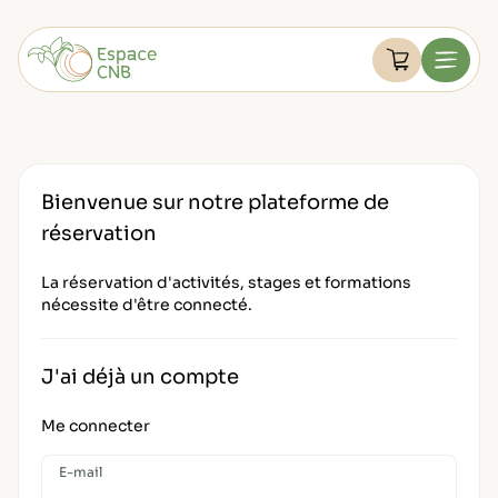
Aller
au
Devenir membre
contenu
Voir le pan
Menu
FAQ
Retourner à l'accueil
Mon compte
Bienvenue sur notre plateforme de
réservation
La réservation d'activités, stages et formations
nécessite d'être connecté.
J'ai déjà un compte
Me connecter
E-mail